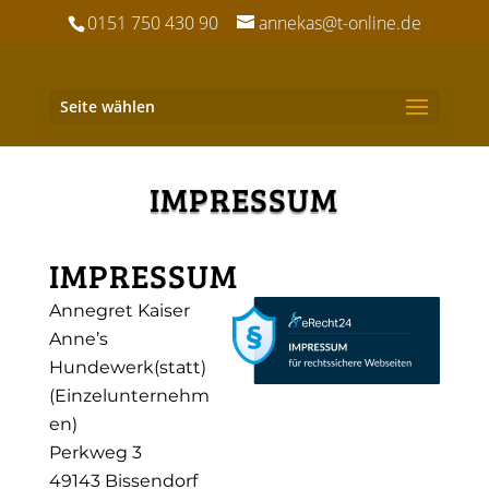
0151 750 430 90
annekas@t-online.de
Seite wählen
IMPRESSUM
IMPRESSUM
Annegret Kaiser
Anne’s
Hundewerk(statt)
(Einzelunternehm
en)
Perkweg 3
49143 Bissendorf