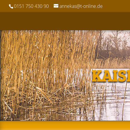
0151 750 430 90
annekas@t-online.de
KAIS