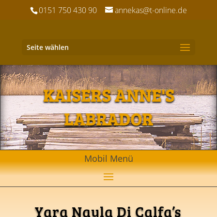
0151 750 430 90
annekas@t-online.de
Seite wählen
KAISERS ANNE'S
LABRADOR
Yara Nayla Di Calfa’s