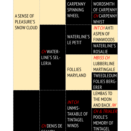
CAR­PENNY
WORD­SMITH
SPIN­NING
OF CAR­PENNY
WHEEL
A SENSE OF
CH
CAR­PENNY
PLEA­SURE’S
WHIST
SNOW CLOUD
INT CH
AHTI
ASPEN OF
WATER­LINE’S
FINN­WOODS
LE PETIT
WATER­LINE’S
CH
WATER­
ROSA­LIE
LINE’S SEL­
MBISS CH
LERIA
LUBBER­LINE
FOLL­IES
MARTIN­GALE
MARY­LAND
TWEED­LEDUM
FOLIES BERG­
ERER
LEMBAS TO
THE MOON
INT CH
AND BACK
JW
UNMIS­
CH & TRIALER
TAKABLE OF
POO­LE’S
TIN­TAGEL
MEMO­RY OF
WINDS
CH
DENIS DE
TIN­TAGEL