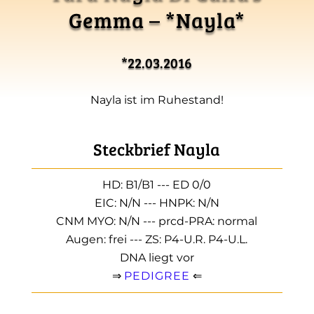
Gemma – *Nayla*
*22.03.2016
Nayla ist im Ruhestand!
Steckbrief Nayla
HD: B1/B1 --- ED 0/0
EIC: N/N --- HNPK: N/N
CNM MYO: N/N --- prcd-PRA: normal
Augen: frei --- ZS: P4-U.R. P4-U.L.
DNA liegt vor
⇒
PEDIGREE
⇐