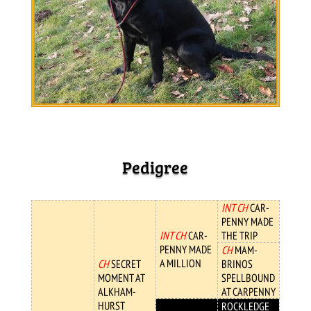
Pedigree
INT CH
CAR­
PENNY MADE
INT CH
CAR­
THE TRIP
PENNY MADE
CH
MAM­
A MIL­LION
CH
SECRET
BRINOS
MOMENT AT
SPELL­BOUND
ALKHAM­
AT CAR­PENNY
HURST
ROCK­LEDGE