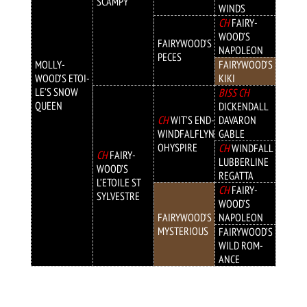
SCAMPY
WINDS
CH
FAIRY­
WOOD’S
FAIRY­WOOD’S
NAPO­LEON
PECES
MOLLY­
FAIRY­WOOD’S
WOOD’S ETOI­
KIKI
LE’S SNOW
BISS CH
QUEEN
DICKEN­DALL
CH
WIT’S END­
DAVA­RON
WIND­FALFLYN
GABLE
OHY­SPIRE
CH
WIND­FALL
CH
FAIRY­
LUBBER­LINE
WOOD’S
REGA­TTA
L’ETO­ILE ST
CH
FAIRY­
SYLV­ESTRE
WOOD’S
FAIRY­WOOD’S
NAPO­LEON
MYSTER­IOUS
FAIRY­WOOD’S
WILD ROM­
ANCE