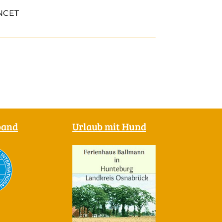
NCET
band
Urlaub mit Hund