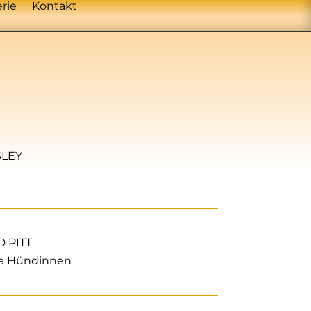
erie
Kontakt
SLEY
 PITT
be Hündinnen