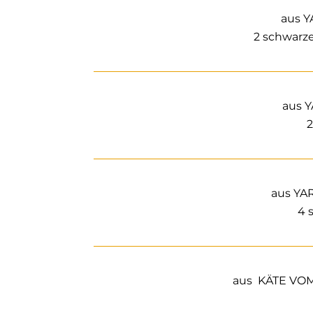
aus 
2 schwarz
aus 
2
aus YA
4 
aus KÄTE VO