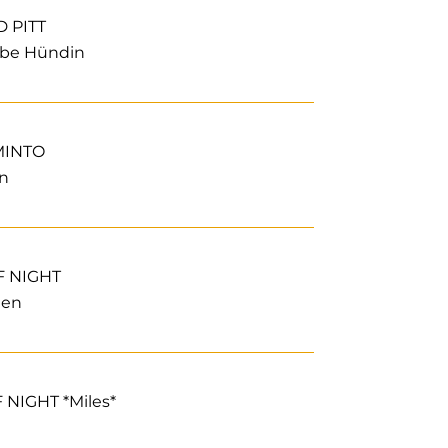
 PITT
lbe Hündin
MINTO
in
F NIGHT
nen
IGHT *Miles*