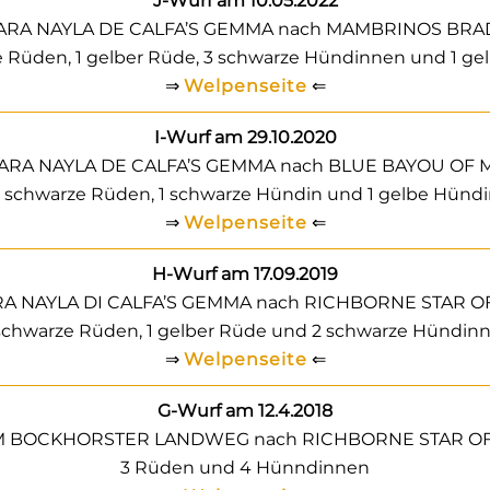
J-Wurf am 10.05.2022
YARA NAYLA DE CALFA’S GEMMA nach MAMBRINOS BRAD
e Rüden, 1 gelber Rüde, 3 schwarze Hündinnen und 1 ge
⇒
Welpenseite
⇐
I-Wurf am 29.10.2020
YARA NAYLA DE CALFA’S GEMMA nach BLUE BAYOU OF 
 schwarze Rüden, 1 schwarze Hündin und 1 gelbe Hünd
⇒
Welpenseite
⇐
H-Wurf am 17.09.2019
RA NAYLA DI CALFA’S GEMMA nach RICHBORNE STAR O
schwarze Rüden, 1 gelber Rüde und 2 schwarze Hündin
⇒
Welpenseite
⇐
G-Wurf am 12.4.2018
M BOCKHORSTER LANDWEG nach RICHBORNE STAR OF N
3 Rüden und 4 Hünndinnen